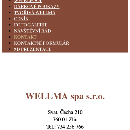
WHIRLPOOL
DÁRKOVÉ POUKAZY
TVOŘIVÁ WELLMA
CENÍK
FOTOGALERIE
NÁVŠTĚVNÍ ŘÁD
KONTAKT
KONTAKTNÍ FORMULÁŘ
3D PREZENTACE
WELLMA spa s.r.o.
Svat. Čecha 210
760 01 Zlín
Tel.: 734 256 766